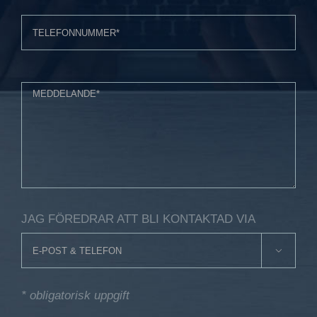
JAG FÖREDRAR ATT BLI KONTAKTAD VIA

* obligatorisk uppgift