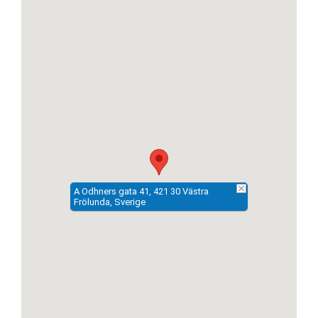
A Odhners gata 41, 421 30 Västra
Frölunda, Sverige